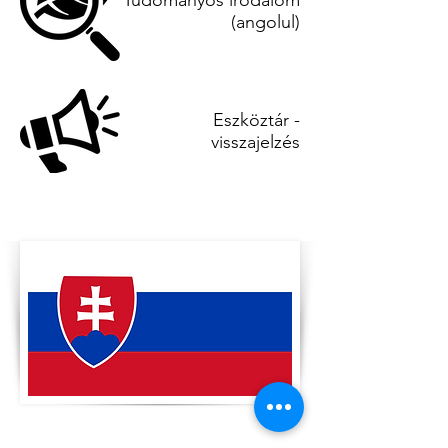
Tudományos irodalom
(angolul)
Eszköztár -
visszajelzés
TANDEM