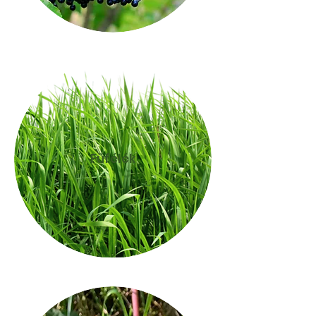
Fűfélék