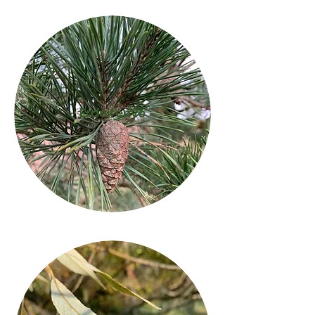
Erdeifenyő