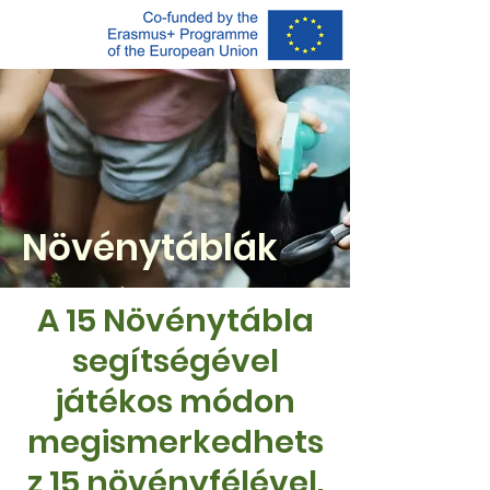
Növénytáblák
A 15 Növénytábla
segítségével
játékos módon
megismerkedhets
z 15 növényfélével.