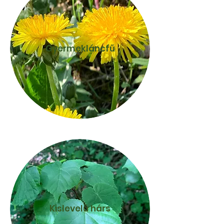
Gyermekláncfű
Kislevelű hárs